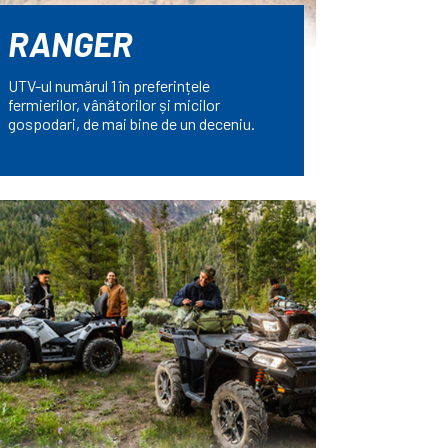
RANGER
UTV-ul numărul 1 în preferințele
fermierilor, vânătorilor și micilor
gospodari, de mai bine de un deceniu.