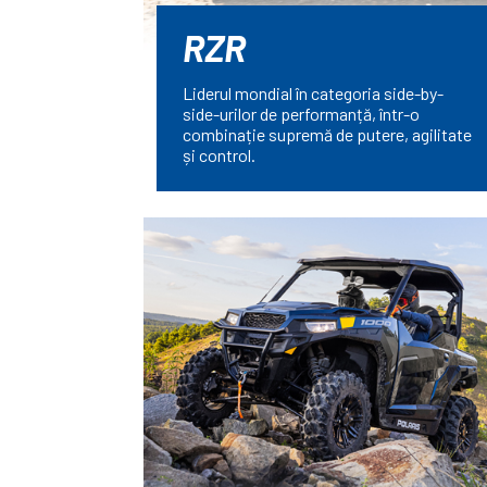
RZR
Liderul mondial în categoria side-by-
side-urilor de performanță, într-o
combinație supremă de putere, agilitate
și control.