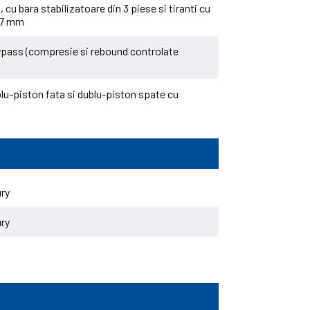
, cu bara stabilizatoare din 3 piese si tiranti cu
737 mm
Bypass (compresie si rebound controlate
iplu-piston fata si dublu-piston spate cu
ry
ry