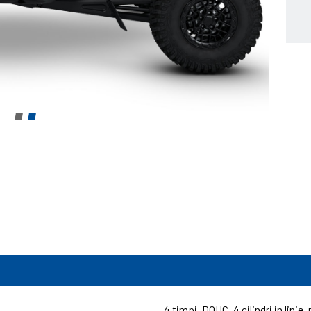
4 timpi, DOHC, 4 cilindri in linie, 