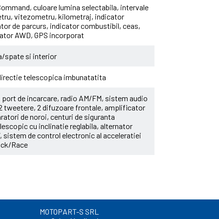
Command, culoare lumina selectabila, intervale
tru, vitezometru, kilometraj, indicator
ntor de parcurs, indicator combustibil, ceas,
icator AWD, GPS incorporat
a/spate si interior
irectie telescopica imbunatatita
 port de incarcare, radio AM/FM, sistem audio
tweetere, 2 difuzoare frontale, amplificator
ratori de noroi, centuri de siguranta
lescopic cu inclinatie reglabila, alternator
sistem de control electronic al acceleratiei
Rock/Race
MOTOPART-S SRL