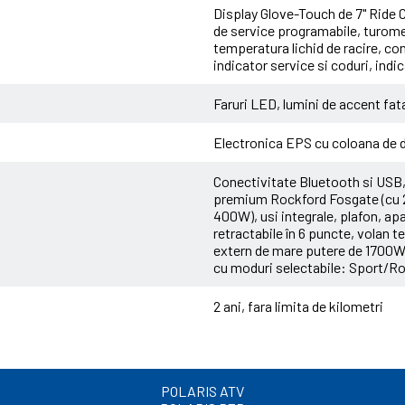
Display Glove-Touch de 7" Ride 
de service programabile, turome
temperatura lichid de racire, co
indicator service si coduri, ind
Faruri LED, lumini de accent fat
Electronica EPS cu coloana de d
Conectivitate Bluetooth si USB,
premium Rockford Fosgate (cu 2 
400W), usi integrale, plafon, apa
retractabile în 6 puncte, volan te
extern de mare putere de 1700W, 
cu moduri selectabile: Sport/
2 ani, fara limita de kilometri
POLARIS ATV