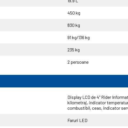
19.9 L
450 kg
830 kg
91 kg/136 kg
235 kg
2 persoane
Display LCD de 4" Rider Informa
kilometraj, indicator temperatură
combustibil, ceas, indicator ser
Faruri LED